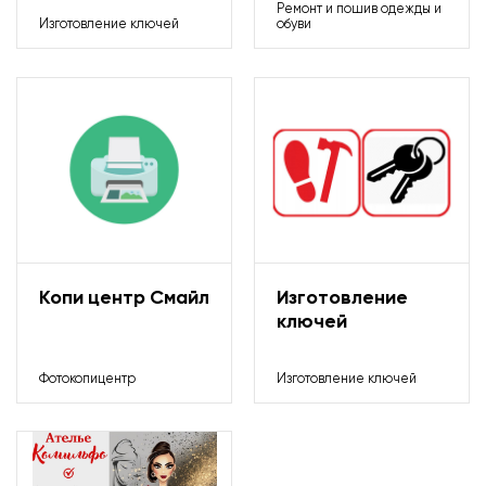
Ремонт и пошив одежды и
Изготовление ключей
обуви
Продукты питания
Прочее
Столовая
Табачные изделия
Копи центр Смайл
Изготовление
Товары для дома, дачи и отдыха
ключей
Финансовые услуги
Фотокопицентр
Изготовление ключей
Электроника/Бытовая техника