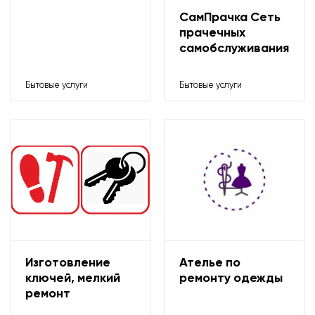
СамПрачка Сеть
прачечных
Ремонт электроники и бытовой техники
самобслуживания
Фотокопицентр
Бытовые услуги
Бытовые услуги
Все для ремонта
Зоотовары
Косметика/Бытовая химия
Красота и здоровье
Изготовление
Ателье по
Магазин игрушек
ключей, мелкий
ремонту одежды
ремонт
Одежда и обувь