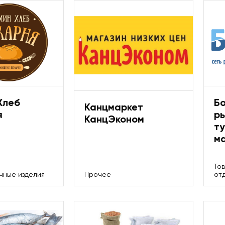
Хлеб
Б
Канцмаркет
я
р
КанцЭконом
т
м
То
чные изделия
Прочее
от