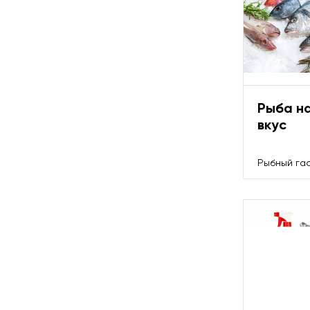
Рыба н
вкус
Рыбный га