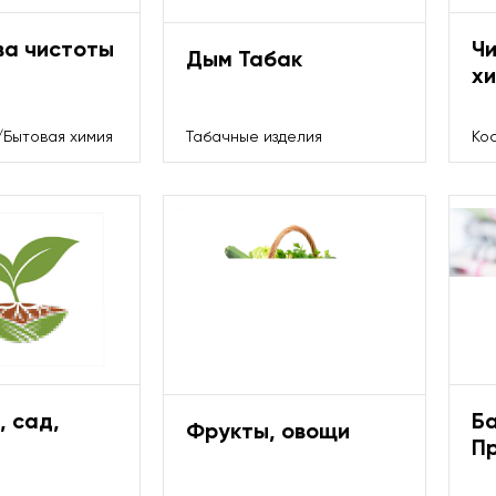
ва чистоты
Ч
Дым Табак
хи
/Бытовая химия
Табачные изделия
Ко
 сад,
Б
Фрукты, овощи
П