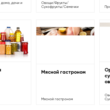
 дома, дачи и
Овощи/Фрукты/
Сухофрукты/Семечки
Пр
я
О
Мясной гастроном
с
о
Ов
Мясной гастроном
Су