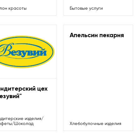
лон красоты
Бытовые услуги
Апельсин пекарня
ондитерский цех
езувий"
ндитерские изделия/
нфеты/Шоколад
Хлебобулочные изделия