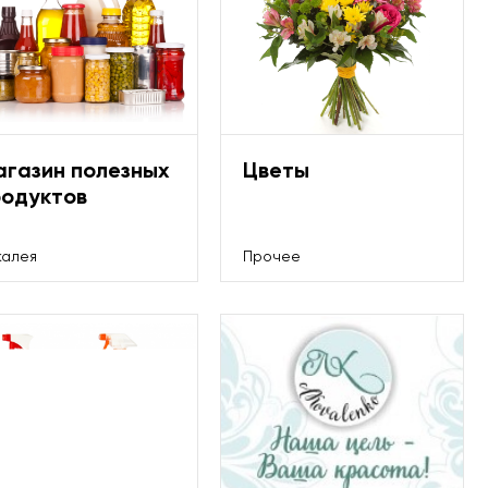
агазин полезных
Цветы
родуктов
калея
Прочее