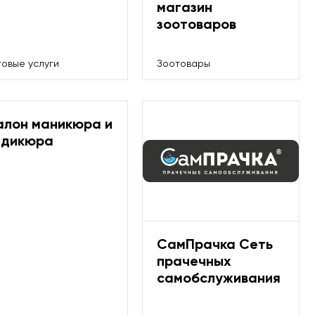
магазин
зоотоваров
товые услуги
Зоотовары
алон маникюра и
едикюра
СамПрачка Сеть
прачечных
самобслуживания