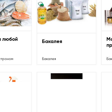
а любой
М
Бакалея
п
строном
Бакалея
Ба