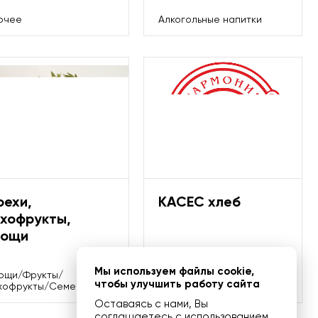
очее
Алкогольные напитки
рехи,
КАСЕС хлеб
ухофрукты,
вощи
Мы используем файлы cookie,
ощи/Фрукты/
чтобы улучшить работу сайта
хофрукты/Семечки
Хлебобулочные изделия
Оставаясь с нами, Вы
соглашаетесь с использованием