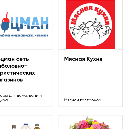
оцман сеть
Мясная Кухня
ыболовно-
уристических
агазинов
вары для дома, дачи и
дыха
Мясной гастроном