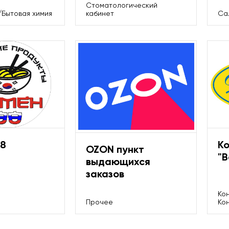
Стоматологический
/Бытовая химия
кабинет
Са
38
К
OZON пункт
"В
выдающихся
заказов
Ко
Прочее
Ко