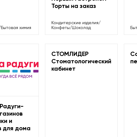
Торты на заказ
Кондитерские изделия/
/Бытовая химия
Конфеты/Шоколад
Бы
СТОМЛИДЕР
С
Стоматологический
п
кабинет
 Радуги-
газинов
ки и
в для дома