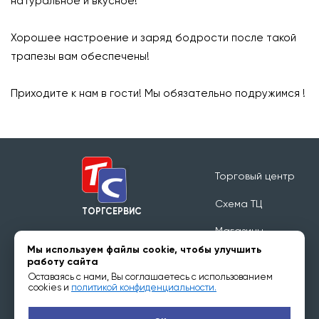
натуральное и вкусное!
⠀
Хорошее настроение и заряд бодрости после такой
трапезы вам обеспечены!
⠀
Приходите к нам в гости! Мы обязательно подружимся !
Торговый центр
Схема ТЦ
ТОРГСЕРВИС
Магазины
Режим работы 09:00 - 20:00
Мы используем файлы cookie, чтобы улучшить
Обратная связь
работу сайта
Оставаясь с нами, Вы соглашаетесь с использованием
Арендаторам
cookies и
политикой конфиденциальности.