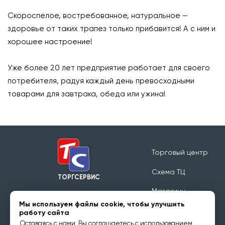
Скороспелое, востребованное, натуральное —
здоровье от таких трапез только прибавится! А с ним и
хорошее настроение!
⠀
Уже более 20 лет предприятие работает для своего
потребителя, радуя каждый день превосходными
товарами для завтрака, обеда или ужина!
Торговый центр
Схема ТЦ
ТОРГСЕРВИС
Магазины
Режим работы 09:00 - 20:00
Мы используем файлы cookie, чтобы улучшить
Обратная связь
работу сайта
Оставаясь с нами, Вы соглашаетесь с использованием