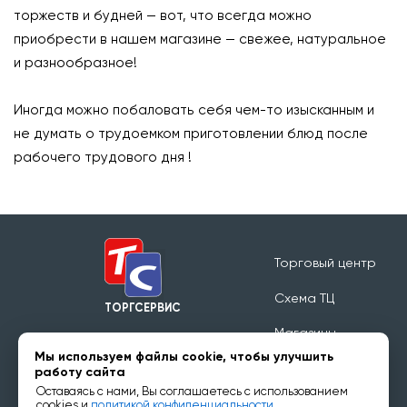
торжеств и будней — вот, что всегда можно
приобрести в нашем магазине — свежее, натуральное
и разнообразное!
⠀
Иногда можно побаловать себя чем-то изысканным и
не думать о трудоемком приготовлении блюд после
рабочего трудового дня !
Торговый центр
Схема ТЦ
ТОРГСЕРВИС
Магазины
Режим работы 09:00 - 20:00
Мы используем файлы cookie, чтобы улучшить
Обратная связь
работу сайта
Оставаясь с нами, Вы соглашаетесь с использованием
Арендаторам
cookies и
политикой конфиденциальности.